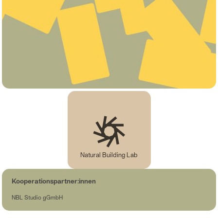
Natural Building Lab
Kooperationspartner:innen
NBL Studio gGmbH