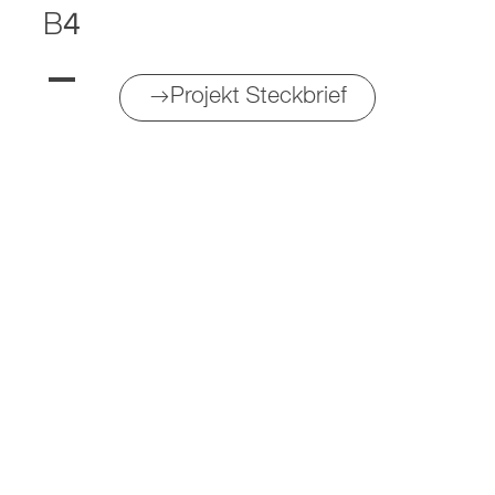
B
4
→Projekt Steckbrief